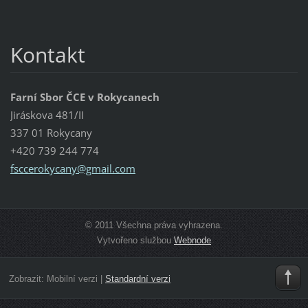
Kontakt
Farní Sbor ČCE v Rokycanech
Jiráskova 481/II
337 01 Rokycany
+420 739 244 774
fsccerok
ycany@gm
ail.com
© 2011 Všechna práva vyhrazena.
Vytvořeno službou
Webnode
Zobrazit:
Mobilní verzi
|
Standardní verzi