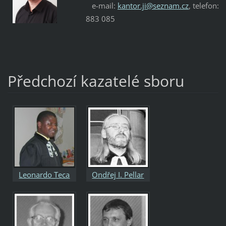
e-mail:
kantor.ji@seznam.cz
, telefon:
883 085
Předchozí kazatelé sboru
Leonardo Teca
Ondřej I. Pellar