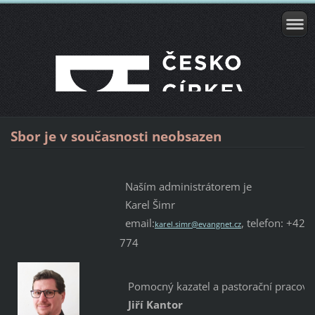
Sbor je v současnosti neobsazen
Naším administrátorem je
Karel Šimr
email:
, telefon: +42
karel.simr@evangnet.cz
774
Pomocný kazatel a pastorační pracovn
Jiří Kantor