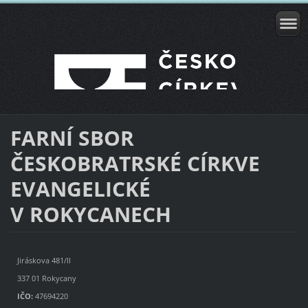
FARNÍ SBOR
ČESKOBRATRSKÉ CÍRKVE
EVANGELICKÉ
V ROKYCANECH
Jiráskova 481/II
337 01 Rokycany
IČO:
47694220