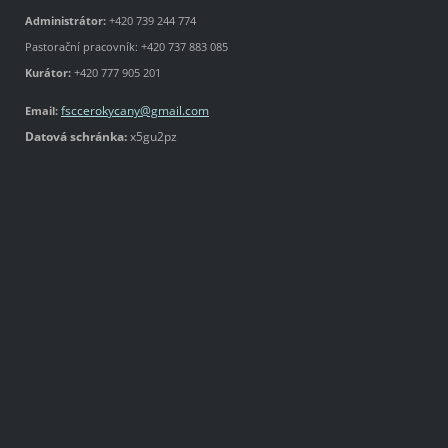
Administrátor:
+420
739 244 774
Pastorační pracovník: +420 737 883 085
Kurátor:
+420 777 905 201
fsccerok
ycany@gm
ail.com
Email:
Datová schránka:
x5gu2pz