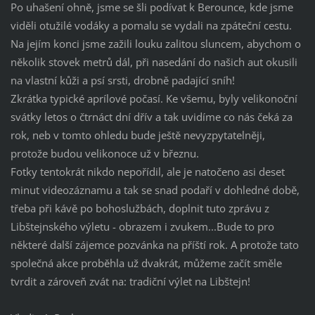
Po uhašení ohně, jsme se šli podívat k Berounce, kde jsme
viděli otužilé vodáky a pomalu se vydali na zpáteční cestu.
Na jejím konci jsme zažili louku zalitou sluncem, abychom o
několik stovek metrů dál, při nasedání do našich aut okusili
na vlastní kůži a psí srsti, drobně padající sníh!
Zkrátka typické aprílové počasí. Ke všemu, byly velikonoční
svátky letos o čtrnáct dní dřív a tak uvidíme co nás čeká za
rok, neb v tomto ohledu bude ještě nevyzpytatelněji,
protože budou velikonoce už v březnu.
Fotky tentokrát nikdo nepořídil, ale je natočeno asi deset
minut videozáznamu a tak se snad podaří v dohledné době,
třeba při kávě po bohoslužbách, doplnit tuto zprávu z
Libštejnského výletu - obrazem i zvukem...Bude to pro
některé další zájemce pozvánka na příští rok. A protože tato
společná akce proběhla už dvakrát, můžeme začít směle
tvrdit a zároveň zvát na: tradiční výlet na Libštejn!