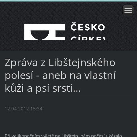
Zpráva z Libštejnského
polesí - aneb na vlastní
kůži a psí srsti...
12.04.2012 15:34
Při velikonočním výletě na Libštejn, nám počasí ukázalo