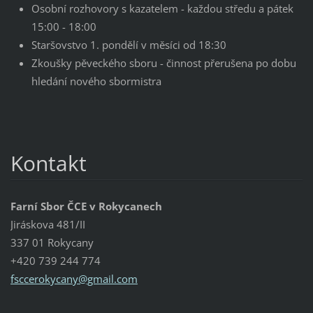
Osobní rozhovory s kazatelem - každou středu a pátek
15:00 - 18:00
Staršovstvo 1. pondělí v měsíci od 18:30
Zkoušky pěveckého sboru - činnost přerušena po dobu
hledání nového sbormistra
Kontakt
Farní Sbor ČCE v Rokycanech
Jiráskova 481/II
337 01 Rokycany
+420 739 244 774
fsccerok
ycany@gm
ail.com