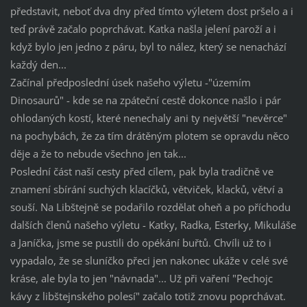
představit, neboť dva dny před tímto výletem dost pršelo a i
teď právě začalo poprchávat. Katka našla jelení paroží a i
když bylo jen jedno z páru, byl to nález, který se nenachází
každý den...
Začínal předposlední úsek našeho výletu -"územím
Dinosaurů" - kde se na zpáteční cestě dokonce našlo i pár
ohlodaných kostí, které nenechaly ani ty největší "nevěrce"
na pochybách, že za tím drátěným plotem se opravdu něco
děje a že to nebude všechno jen tak...
Poslední část naší cesty před cílem, pak byla tradičně ve
znamení sbírání suchých klacíčků, větviček, klacků, větví a
souší. Na Libštejně se podařilo rozdělat oheň a po příchodu
dalších členů našeho výletu - Katky, Radka, Esterky, Mikuláše
a Janíčka, jsme se pustili do opékání buřtů. Chvíli už to i
vypadalo, že se sluníčko přeci jen nakonec ukáže v celé své
kráse, ale byla to jen "návnada"... Už při vaření "Pechojc
kávy z libštejnského polesí" začalo totiž znovu poprchávat.