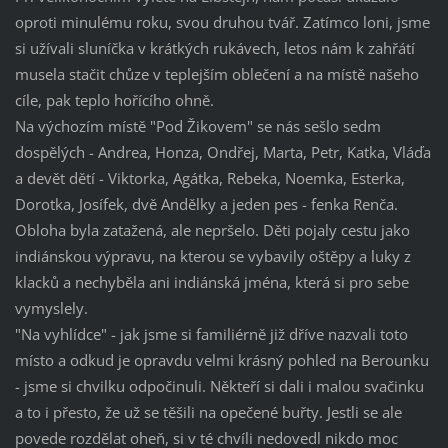
oproti minulému roku, svou druhou tvář. Zatímco loni, jsme
si užívali sluníčka v krátkých rukávech, letos nám k zahřátí
musela stačit chůze v teplejším oblečení a na místě našeho
cíle, pak teplo hořícího ohně.
Na výchozím místě "Pod Žikovem" se nás sešlo sedm
dospělých - Andrea, Honza, Ondřej, Marta, Petr, Katka, Vláďa
a devět dětí - Viktorka, Agátka, Rebeka, Noemka, Esterka,
Dorotka, Josífek, dvě Andělky a jeden pes - fenka Renča.
Obloha byla zatažená, ale nepršelo. Děti pojaly cestu jako
indiánskou výpravu, na kterou se vybavily oštěpy a luky z
klacků a nechyběla ani indiánská jména, která si pro sebe
vymyslely.
"Na vyhlídce" - jak jsme si familiérně již dříve nazvali toto
místo a odkud je opravdu velmi krásný pohled na Berounku
- jsme si chvilku odpočinuli. Někteří si dali i malou svačinku
a to i přesto, že už se těšili na opečené buřty. Jestli se ale
povede rozdělat oheň, si v té chvíli nedovedl nikdo moc