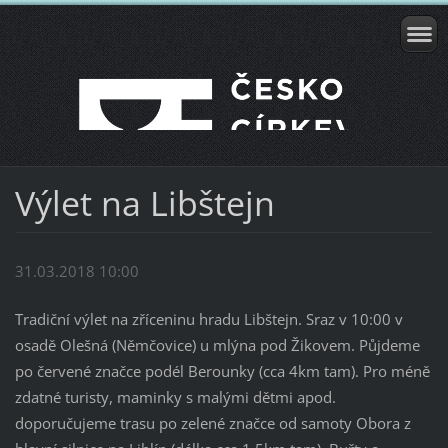
Výlet na Libštejn
31.03.2018 10:00
Tradiční výlet na zříceninu hradu Libštejn. Sraz v 10:00 v
osadě Olešná (Němčovice) u mlýna pod Žikovem. Půjdeme
po červené značce podél Berounky (cca 4km tam). Pro méně
zdatné turisty, maminky s malými dětmi apod.
doporučujeme trasu po zelené značce od samoty Obora z