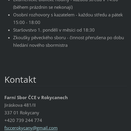
(během prázdnin se nekonají)
Osobní rozhovory s kazatelem - každou středu a pátek
15:00 - 18:00
Staršovstvo 1. pondělí v měsíci od 18:30
Zkoušky pěveckého sboru - činnost přerušena po dobu
hledání nového sbormistra
Kontakt
Farní Sbor ČCE v Rokycanech
Jiráskova 481/II
337 01 Rokycany
+420 739 244 774
fsccerok
ycany@gm
ail.com