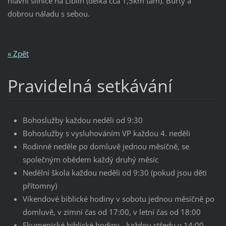
hlavní silnice na Liblín (délka cca 1,5km tam). Buřty a
dobrou náladu s sebou.
« Zpět
Pravidelná setkávání
Bohoslužby každou neděli od 9:30
Bohoslužby s vysluhováním VP každou 4. neděli
Rodinné neděle po domluvě jednou měsíčně, se
společným obědem každý druhý měsíc
Nedělní škola každou neděli od 9:30 (pokud jsou děti
přítomny)
Víkendové biblické hodiny v sobotu jednou měsíčně po
domluvě, v zimní čas od 17:00, v letní čas od 18:00
Ekumenické biblické hodiny - každou středu v 14:00