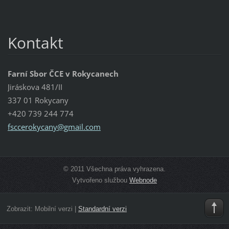
Kontakt
Farní Sbor ČCE v Rokycanech
Jiráskova 481/II
337 01 Rokycany
+420 739 244 774
fsccerok
ycany@gm
ail.com
© 2011 Všechna práva vyhrazena.
Vytvořeno službou
Webnode
Zobrazit:
Mobilní verzi
|
Standardní verzi