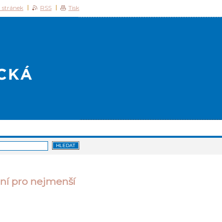
 stránek
RSS
Tisk
ení pro nejmenší