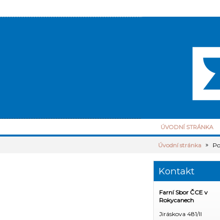
ÚVODNÍ STRÁNKA
Úvodní stránka
Po
Kontakt
Farní Sbor ČCE v
Rokycanech
Jiráskova 481/II