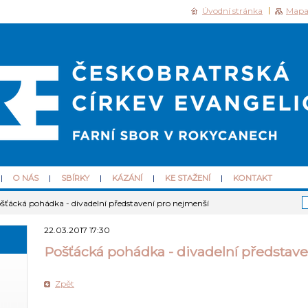
Úvodní stránka
Mapa
O NÁS
SBÍRKY
KÁZÁNÍ
KE STAŽENÍ
KONTAKT
šťácká pohádka - divadelní představení pro nejmenší
22.03.2017 17:30
Pošťácká pohádka - divadelní představ
Zpět