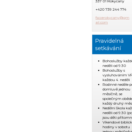
337 01 Rokycany
+420 739 244 774
fsccerok
ycany@gm
ail.com
Pravidelná
setkávání
Bohoslužby každ
neděli od 9:30
Bohoslužby s
vysluhováním V
každou 4. neděli
Rodinné neděle p
domluvě jednou
měsíčně, se
společným obě
každý druhý měs
Nedělní škola ka
neděli od 9:30 (
jsou děti přítomn
Víkendové biblic
hodiny v sobotu
jednou měsíčně 