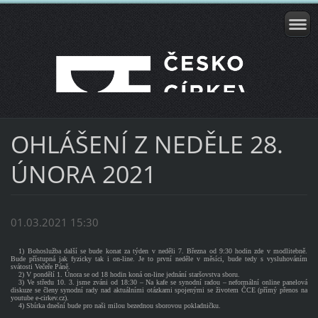
OHLÁŠENÍ Z NEDĚLE 28.
ÚNORA 2021
01.03.2021 15:30
1) Bohoslužba další se bude konat za týden v neděli 7. Března od 9:30 hodin zde v modlitebně.
Bude přístupná jak fyzicky tak i on-line. Je to první neděle v měsíci, bude tedy s vysluhováním
svátosti Večeře Páně.
2) V pondělí 1. Února se od 18 hodin koná on-line jednání staršovstva sboru.
3) Ve středu 10. 3. jsme zváni od 18:30 – Na kafe se synodní radou – neformální online panelová
diskuze se členy synodní rady nad aktuálními otázkami spojenými se životem ČCE (přímý přenos na
youtube e-cirkev.cz).
4) Sbírka dnešní bude pro naši milou bezednou sborovou pokladničku.