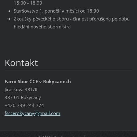
15:00 - 18:00
Staršovstvo 1. pondělí v měsíci od 18:30
Zkoušky pěveckého sboru - činnost přerušena po dobu
hledání nového sbormistra
Kontakt
Farní Sbor ČCE v Rokycanech
Jiráskova 481/II
337 01 Rokycany
+420 739 244 774
fsccerok
ycany@gm
ail.com