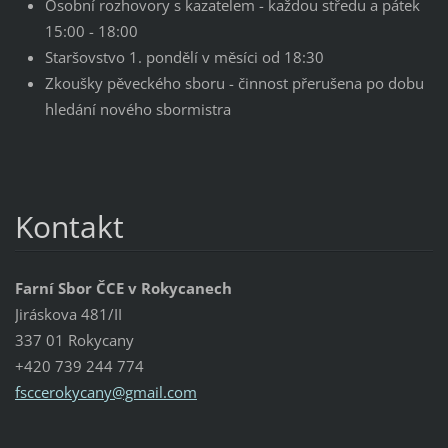
Osobní rozhovory s kazatelem - každou středu a pátek
15:00 - 18:00
Staršovstvo 1. pondělí v měsíci od 18:30
Zkoušky pěveckého sboru - činnost přerušena po dobu
hledání nového sbormistra
Kontakt
Farní Sbor ČCE v Rokycanech
Jiráskova 481/II
337 01 Rokycany
+420 739 244 774
fsccerok
ycany@gm
ail.com