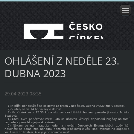
OHLÁŠENÍ Z NEDĚLE 23.
DUBNA 2023
29.04.2023 08:35
1) K příští bohoslužbě se sejdeme za týden v neděli 30. Dubna v 9:30 zde v kostele.
2) V úterý se ve 14 hodin sejde dorost.
3) Ve čtvrtek se v 15:30 koná ekumenická biblická hodina, povede ji sestra farářka
Švábová.
4) Chtěl bych poděkovat všem, kdo se účastnili včerejší dopolední brigády na farní
zahradě a pomohli s jejím zkrášlením.
5) Někam se nám zatoulal jeden z nových červených Evangelických zpěvníků.
Koukněte se doma, zda náhodou nezamířil k někomu z vás. Rádi bychom ho dopadli a
vrátili sem do kostela, kde je jeho správné místo.