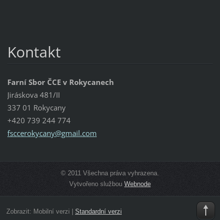
Kontakt
Farní Sbor ČCE v Rokycanech
Jiráskova 481/II
337 01 Rokycany
+420 739 244 774
fsccerok
ycany@gm
ail.com
© 2011 Všechna práva vyhrazena.
Vytvořeno službou
Webnode
Zobrazit:
Mobilní verzi
|
Standardní verzi