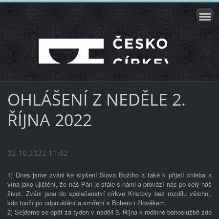
OHLÁŠENÍ Z NEDĚLE 2.
ŘÍJNA 2022
02.10.2022 11:42
1) Dnes jsme zváni ke slyšení Slova Božího a také k přijetí chleba a
vína jako ujištění, že náš Pán je stále s námi a provází nás po celý náš
život. Zváni jsou do společenství církve Kristovy bez rozdílu všichni,
kdo touží po odpouštění a smíření s Bohem i člověkem.
2) Sejdeme se opět za týden v neděli 9. Října k rodinné bohoslužbě zde