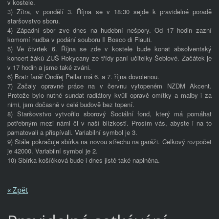
v kostele.
3) Zítra, v pondělí 3. Října se v 18:30 sejde k pravidelné poradě
staršovstvo sboru.
4) Západní sbor zve dnes na hudební nešpory. Od 17 hodin zazní
komorní hudba v podání souboru Il Bosco di Flauti.
5) Ve čtvrtek 6. Října se zde v kostele bude konat absolventský
koncert žáků ZUŠ Rokycany ze třídy paní učitelky Šeblové. Začátek je
v 17 hodin a jsme také zváni.
6) Bratr farář Ondřej Pellar má 6. a 7. října dovolenou.
7) Začaly opravné práce na v červnu vytopeném NZDM Akcent.
Protože bylo nutné sundat radiátory kvůli opravě omítky a malby i za
nimi, jsm dočasně v celé budově bez topení.
8) Staršovstvo vytvořilo sborový Sociální fond, který má pomáhat
potřebným mezi námi či v naší blízkosti. Prosím vás, abyste i na to
pamatovali a přispívali. Variabilní symbol je 3.
9) Stále pokračuje sbírka na novou střechu na garáži. Celkový rozpočet
je 42000. Variabilní symbol je 2.
10) Sbírka košíčková bude i dnes jistě také naplněna.
« Zpět