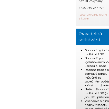
337 01 Rokycany
+420 739 244 774
fsccerok
ycany@gm
ail.com
Pravidelná
setkávání
Bohoslužby každ
neděli od 9:30
Bohoslužby s
vysluhováním V
každou 4. neděli
Rodinné neděle p
domluvě jednou
měsíčně, se
společným obě
každý druhý měs
Nedělní škola ka
neděli od 9:30 (
jsou děti přítomn
Víkendové biblic
hodiny v sobotu
jednou měsíčně 