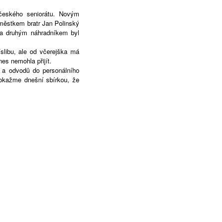
českého seniorátu. Novým
áměstkem bratr Jan Polinský
) a druhým náhradníkem byl
slibu, ale od včerejška má
es nemohla přijít.
c a odvodů do personálního
Dokažme dnešní sbírkou, že