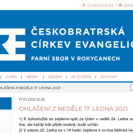
Úvodní stránka
Mapa
O NÁS
SBÍRKY
KÁZÁNÍ
KE STAŽENÍ
KONTAKT
LÁŠENÍ Z NEDĚLE 17. LEDNA 2021
17.01.2021 12:25
OHLÁŠENÍ Z NEDĚLE 17. LEDNA 2021
1) K bohoslužbě se sejdeme opět za týden v neděli 24. Ledna od
line, ale každý kdo přijde osobně, bude uvítán.
2) V sobotu 23. Ledna se v 18 hodin sejdeme k on-line biblické ho