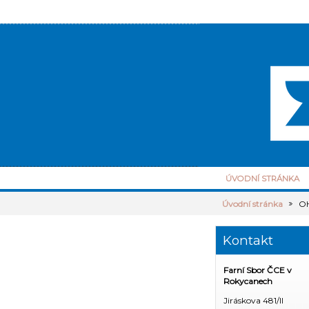
ÚVODNÍ STRÁNKA
Úvodní stránka
OH
Kontakt
Farní Sbor ČCE v
Rokycanech
Jiráskova 481/II