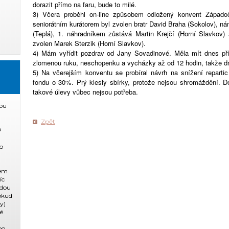
dorazit přímo na faru, bude to milé.
3) Včera proběhl on-line způsobem odložený konvent Západo
seniorátním kurátorem byl zvolen bratr David Braha (Sokolov), n
(Teplá), 1. náhradníkem zůstává Martin Krejčí (Horní Slavkov
zvolen Marek Sterzik (Horní Slavkov).
4) Mám vyřídit pozdrav od Jany Sovadinové. Měla mít dnes pří
zlomenou ruku, neschopenku a vycházky až od 12 hodin, takže dn
5) Na včerejším konventu se probíral návrh na snížení reparti
fondu o 30%. Prý klesly sbírky, protože nejsou shromáždění. 
takové úlevy vůbec nejsou potřeba.
ou
Zpět
P
o
dem
íc
ždou
pokud
y)
ké
po