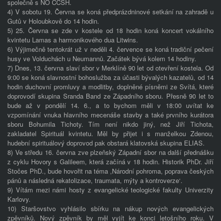
společně s NO CČSH.
4) V sobotu 19. Června se koná předprázdninové setkání na zahradě u
Gutů v Holoubkově do 14 hodin.
5) 25. Června se zde v kostele od 18 hodin koná koncert vokálního
kvintetu Lamas a harmonikového dua Litwins.
6) Výjimečně tentokrát už v neděli 4. července se koná tradiční pečení
husy ve Volduchách u Neumannů. Začátek bývá kolem 14 hodiny.
7) Dnes, 13. června slaví sbor v Merklíně 90 let od otevření kostela. Od
9:00 se koná slavnostní bohoslužba za účasti bývalých kazatelů, od 14
hodin duchovní promluvy a modlitby, doplněné písněmi ze Svítá, které
doprovodí skupina Sranda Band ze Západního sboru. Přesně 90 let to
bude až v pondělí 14. 6., a to bychom měli v 18:00 uvítat ke
vzpomínání vnuka hlavního mecenáše stavby a také prvního kurátora
sboru Bohumila Tichoty. Tím není nikdo jiný, než Jiří Tichota,
zakladatel Spirituál kvintetu. Měl by přijet i s manželkou Zdenou,
hudební spirituálový doprovod pak obstará klatovská skupina ELIAS.
8) Ve středu 16. června zve plzeňský Západní sbor na další přednášku
z cyklu Hovory s Galileem, která začíná v 18 hodin. Historik PhDr. Jiří
Stočes PhD., bude hovořit na téma ,Národní pohroma, poprava českých
pánů a následná rekatolizace, traumata, mýty a kontroverze‘.
9) Vítám mezi námi hosty z evangelické teologické fakulty Univerzity
Karlovy.
10) Staršovstvo vyhlásilo sbírku na nákup nových evangelických
zpěvníků. Nový zpěvník by měl vyjít ke konci letošního roku. V