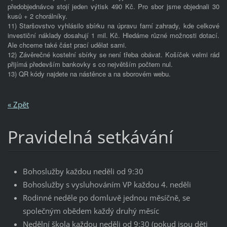
předobjednávce stojí jeden výtisk 490 Kč. Pro sbor jsme objednali 30
kusů + 2 chorálníky.
11) Staršovstvo vyhlásilo sbírku na úpravu farní zahrady, kde celkové
investiční náklady dosahují 1 mil. Kč. Hledáme různé možnosti dotací.
Ale chceme také část prací udělat sami.
12) Závěrečné kostelní sbírky se není třeba obávat. Košíček velmi rád
přijímá především bankovky s co největším počtem nul.
13) QR kódy najdete na nástěnce a na sborovém webu.
« Zpět
Pravidelná setkávání
Bohoslužby každou neděli od 9:30
Bohoslužby s vysluhováním VP každou 4. neděli
Rodinné neděle po domluvě jednou měsíčně, se
společným obědem každý druhý měsíc
Nedělní škola každou neděli od 9:30 (pokud jsou děti