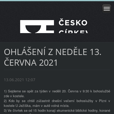
OHLÁŠENÍ Z NEDĚLE 13.
ČERVNA 2021
13.06.2021 12:07
1) Sejdeme se opět za týden v neděli 20. Června v 9:30 k bohoslužbě
zde v kostele.
2) Kdo by se chtěl zúčastnit dnešní večerní bohoslužby v Plzni v
kostele U Ježíška, mám v autě volná místa.
3) Ve čtvrtek se od 15 hodin konají ekumenické biblické hodiny, konané