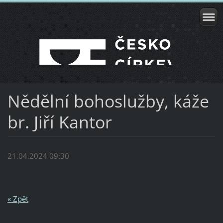
Nědělní bohoslužby, káže
br. Jiří Kantor
21.04.2024 09:30
« Zpět