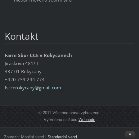
Kontakt
Farní Sbor ČCE v Rokycanech
Jiráskova 481/II
337 01 Rokycany
+420 739 244 774
fsccerok
ycany@gm
ail.com
© 2011 Všechna práva vyhrazena.
Vytvořeno službou
Webnode
Zobrazit:
Mobilní verzi
|
Standardní verzi