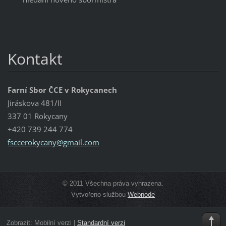
Kontakt
Farní Sbor ČCE v Rokycanech
Jiráskova 481/II
337 01 Rokycany
+420 739 244 774
fsccerok
ycany@gm
ail.com
© 2011 Všechna práva vyhrazena.
Vytvořeno službou
Webnode
Zobrazit:
Mobilní verzi
|
Standardní verzi