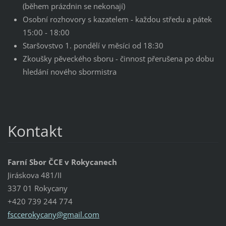
(během prázdnin se nekonají)
Osobní rozhovory s kazatelem - každou středu a pátek
15:00 - 18:00
Staršovstvo 1. pondělí v měsíci od 18:30
Zkoušky pěveckého sboru - činnost přerušena po dobu
hledání nového sbormistra
Kontakt
Farní Sbor ČCE v Rokycanech
Jiráskova 481/II
337 01 Rokycany
+420 739 244 774
fsccerok
ycany@gm
ail.com