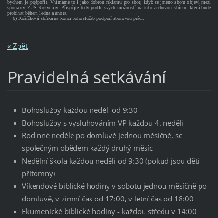
bychom je podpořit. Vnímáme to i jako dobrou reklamu pro sbor, když se jméno sboru objeví mezi
sponzory ZUŠ Rokycany. Přispějte tedy podle svých možností na tuto archovou sbírku, která bude
probíhat během ledna a února.
6) Košíčková sbírka na konci bohoslužeb podpoří sborovou práci.
« Zpět
Pravidelná setkávání
Bohoslužby každou neděli od 9:30
Bohoslužby s vysluhováním VP každou 4. neděli
Rodinné neděle po domluvě jednou měsíčně, se
společným obědem každý druhý měsíc
Nedělní škola každou neděli od 9:30 (pokud jsou děti
přítomny)
Víkendové biblické hodiny v sobotu jednou měsíčně po
domluvě, v zimní čas od 17:00, v letní čas od 18:00
Ekumenické biblické hodiny - každou středu v 14:00