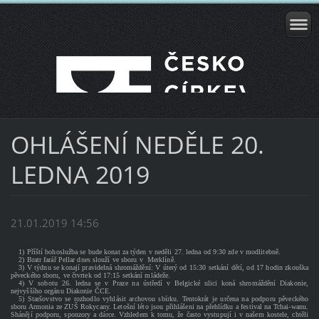
OHLÁŠENÍ NEDĚLE 20.
LEDNA 2019
21.01.2019 14:56
1) Příští bohoslužba se bude konat za týden v neděli 27. ledna od 9:30 zde v modlitebně.
2) Bratr farář Pellar dnes slouží ve sboru v Merklíně.
3) V týdnu se konají pravidelná shromáždění: V úterý od 15:30 setkání dětí, od 17 hodin zkouška
pěveckého sboru, ve čtvrtek od 17:15 setkání mládeže.
4) V sobotu 26. ledna se v Praze na ústředí v Belgické ulici koná shromáždění Diakonie,
nejvyššího orgánu Diakonie ČCE.
5) Staršovstvo se rozhodlo vyhlásit archovou sbírku. Tentokrát je určena na podporu pěveckého
sboru Armonia ze ZUŠ Rokycany. Letošní léto jsou přihlášeni na přehlídku a festival na Tchai-wanu.
Shánějí podporu, sponzory a dárce. Vzhledem k tomu, že často vystupují i v našem kostele, chtěli