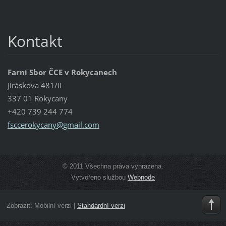
Kontakt
Farní Sbor ČCE v Rokycanech
Jiráskova 481/II
337 01 Rokycany
+420 739 244 774
fsccerok
ycany@gm
ail.com
© 2011 Všechna práva vyhrazena.
Vytvořeno službou
Webnode
Zobrazit:
Mobilní verzi
|
Standardní verzi