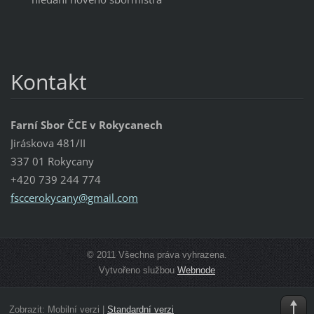
Kontakt
Farní Sbor ČCE v Rokycanech
Jiráskova 481/II
337 01 Rokycany
+420 739 244 774
fsccerok
ycany@gm
ail.com
© 2011 Všechna práva vyhrazena.
Vytvořeno službou
Webnode
Zobrazit:
Mobilní verzi
|
Standardní verzi