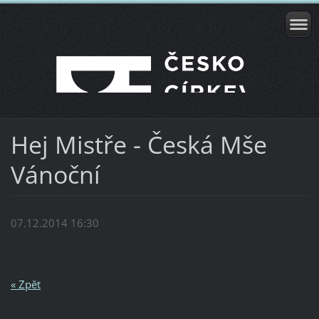
Hej Mistře - Česká Mše
Vánoční
07.12.2014 16:30
« Zpět