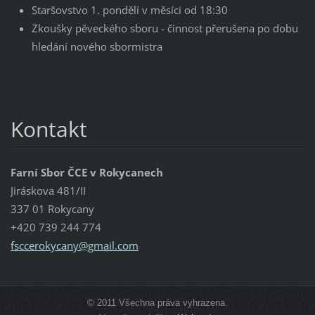
Staršovstvo 1. pondělí v měsíci od 18:30
Zkoušky pěveckého sboru - činnost přerušena po dobu
hledání nového sbormistra
Kontakt
Farní Sbor ČCE v Rokycanech
Jiráskova 481/II
337 01 Rokycany
+420 739 244 774
fsccerok
ycany@gm
ail.com
© 2011 Všechna práva vyhrazena.