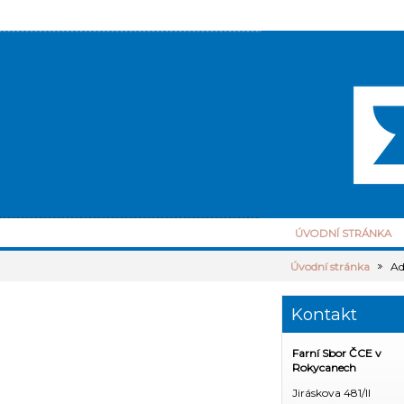
ÚVODNÍ STRÁNKA
Úvodní stránka
Ad
Kontakt
Farní Sbor ČCE v
Rokycanech
Jiráskova 481/II