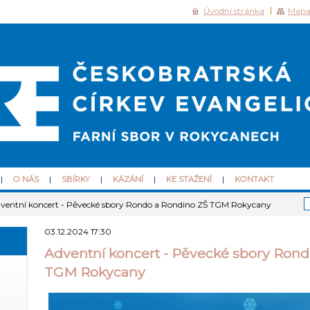
Úvodní stránka
Mapa
O NÁS
SBÍRKY
KÁZÁNÍ
KE STAŽENÍ
KONTAKT
ventní koncert - Pěvecké sbory Rondo a Rondino ZŠ TGM Rokycany
03.12.2024 17:30
Adventní koncert - Pěvecké sbory Rond
TGM Rokycany