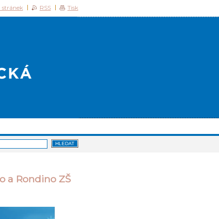
 stránek
RSS
Tisk
o a Rondino ZŠ