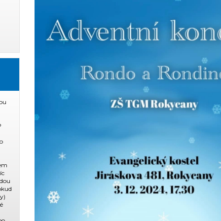
ou
P
o
dem
íc
ždou
pokud
y)
ké
po