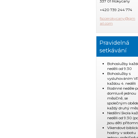
337 01 Rokycany
+420 739 244 774
fsccerok
ycany@gm
ail.com
Pravidelná
setkávání
Bohoslužby každ
neděli od 9:30
Bohoslužby s
vysluhováním V
každou 4. neděli
Rodinné neděle p
domluvě jednou
měsíčně, se
společným obě
každý druhý měs
Nedělní škola ka
neděli od 9:30 (
jsou děti přítomn
Víkendové biblic
hodiny v sobotu
jednou měsíčně 