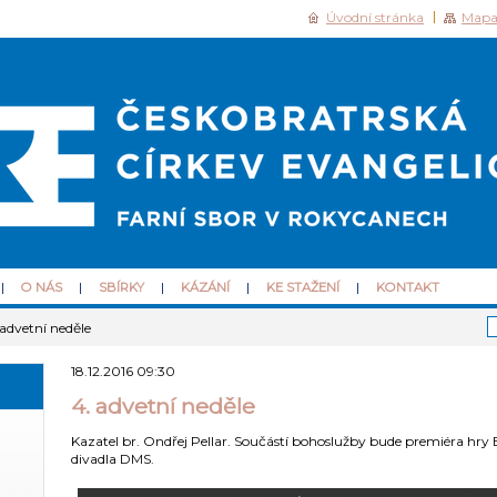
Úvodní stránka
Mapa
O NÁS
SBÍRKY
KÁZÁNÍ
KE STAŽENÍ
KONTAKT
 advetní neděle
18.12.2016 09:30
4. advetní neděle
Kazatel br. Ondřej Pellar. Součástí bohoslužby bude premiéra hry
divadla DMS.