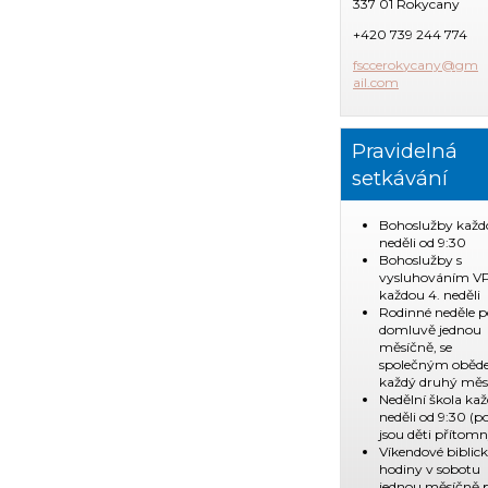
337 01 Rokycany
+420 739 244 774
fsccerok
ycany@gm
ail.com
Pravidelná
setkávání
Bohoslužby každ
neděli od 9:30
Bohoslužby s
vysluhováním V
každou 4. neděli
Rodinné neděle p
domluvě jednou
měsíčně, se
společným obě
každý druhý měs
Nedělní škola ka
neděli od 9:30 (
jsou děti přítomn
Víkendové biblic
hodiny v sobotu
jednou měsíčně 