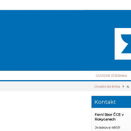
ÚVODNÍ STRÁNKA
Úvodní stránka
4.
Kontakt
Farní Sbor ČCE v
Rokycanech
Jiráskova 481/II