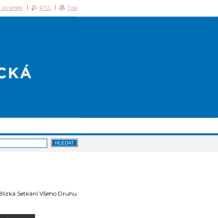
 stránek
RSS
Tisk
 Blízká Setkání Všeho Druhu