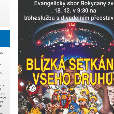
ou
P
o
dem
íc
ždou
pokud
y)
ké
po