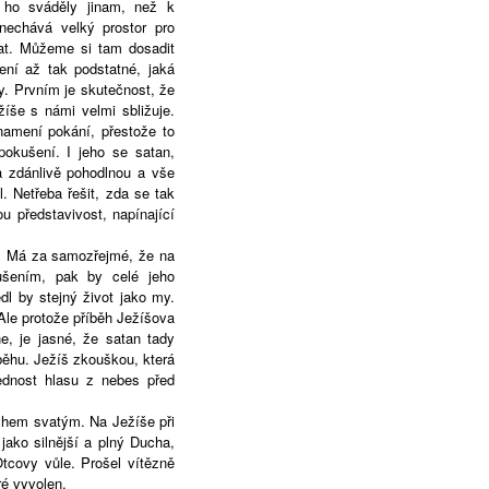
 ho sváděly jinam, než k
 nechává velký prostor pro
dat. Můžeme si tam dosadit
ení až tak podstatné, jaká
. Prvním je skutečnost, že
žíše s námi velmi sbližuje.
namení pokání, přestože to
pokušení. I jeho se satan,
a zdánlivě pohodlnou a vše
l. Netřeba řešit, zda se tak
ou představivost, napínající
. Má za samozřejmé, že na
šením, pak by celé jeho
dl by stejný život jako my.
le protože příběh Ježíšova
ne, je jasné, že satan tady
íběhu. Ježíš zkouškou, která
ednost hlasu z nebes před
Duchem svatým. Na Ježíše při
ako silnější a plný Ducha,
tcovy vůle. Prošel vítězně
ré vyvolen.