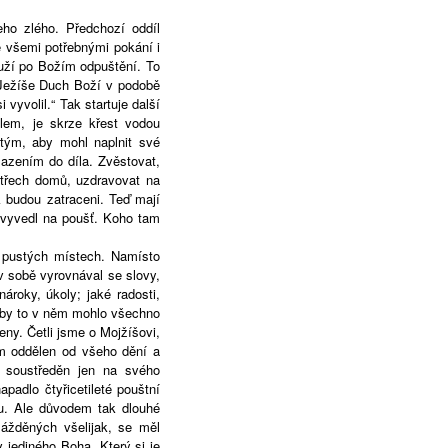
ho zlého. Předchozí oddíl
 všemi potřebnými pokání i
ouží po Božím odpuštění. To
a Ježíše Duch Boží v podobě
 vyvolil.“ Tak startuje další
elem, je skrze křest vodou
tým, aby mohl naplnit své
azením do díla. Zvěstovat,
 střech domů, uzdravovat na
k budou zatraceni. Teď mají
 vyvedl na poušť. Koho tam
 pustých místech. Namísto
v sobě vyrovnával se slovy,
roky, úkoly; jaké radosti,
 aby to v něm mohlo všechno
eny. Četli jsme o Mojžíšovi,
tam oddělen od všeho dění a
ď soustředěn jen na svého
padlo čtyřicetileté pouštní
obu. Ale důvodem tak dlouhé
mážděných všelijak, se měl
v jediného Boha. Který si je