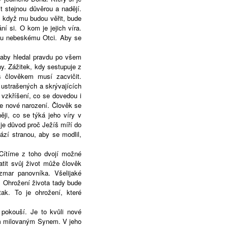
it stejnou důvěrou a nadějí.
 když mu budou věřit, bude
í si. O kom je jejich víra.
mu nebeskému Otci. Aby se
, aby hledal pravdu po všem
y. Zážitek, kdy sestupuje z
s člověkem musí zacvičit.
ustrašených a skrývajících
vzkříšení, co se dovedou i
 je nové narození. Člověk se
ji, co se týká jeho víry v
o je důvod proč Ježíš míří do
zí stranou, aby se modlil,
 Cítíme z toho dvojí možné
atit svůj život může člověk
zmar panovníka. Všelijaké
. Ohrožení života tady bude
k. To je ohrožení, které
 pokouší. Je to kvůli nové
ím milovaným Synem. V jeho