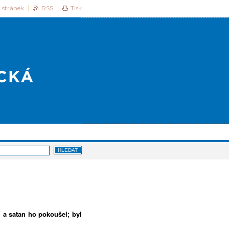
 stránek
RSS
Tisk
 a satan ho pokoušel; byl