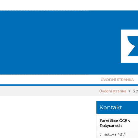
ÚVODNÍ STRÁNKA
Úvodní stránka
20
Kontakt
Farní Sbor ČCE v
Rokycanech
Jiráskova 481/II