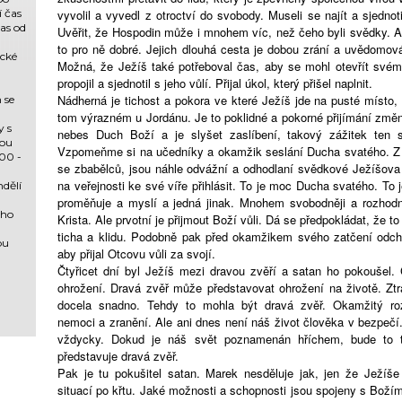
 čas
vyvolil a vyvedl z otroctví do svobody. Museli se najít a sjednot
čas od
Uvěřit, že Hospodin může i mnohem víc, než čeho byli svědky. A
to pro ně dobré. Jejich dlouhá cesta je dobou zrání a uvědomován
ické
Možná, že Ježíš také potřeboval čas, aby se mohl otevřít své
propojil a sjednotil s jeho vůlí. Přijal úkol, který přišel naplnit.
Nádherná je tichost a pokora ve které Ježíš jde na pusté místo
 se
tom výrazném u Jordánu. Je to poklidné a pokorné přijímání změn
y s
nebes Duch Boží a je slyšet zaslíbení, takový zážitek ten 
dou
Vzpomeňme si na učedníky a okamžik seslání Ducha svatého. Z 
:00 -
se zbabělců, jsou náhle odvážní a odhodlaní svědkové Ježíšova 
na veřejnosti ke své víře přihlásit. To je moc Ducha svatého. To
ndělí
proměňuje a myslí a jedná jinak. Mnohem svobodněji a rozhodně
ého
Krista. Ale prvotní je přijmout Boží vůli. Dá se předpokládat, že t
ticha a klidu. Podobně pak před okamžikem svého zatčení odchá
bu
aby přijal Otcovu vůli za svojí.
Čtyřicet dní byl Ježíš mezi dravou zvěří a satan ho pokoušel.
ohrožení. Dravá zvěř může představovat ohrožení na životě. Ztr
docela snadno. Tehdy to mohla být dravá zvěř. Okamžitý ro
nemoci a zranění. Ale ani dnes není náš život člověka v bezpečí
vždycky. Dokud je náš svět poznamenán hříchem, bude to ta
představuje dravá zvěř.
Pak je tu pokušitel satan. Marek nesděluje jak, jen že Ježíše
situací po křtu. Jaké možnosti a schopnosti jsou spojeny s Bož