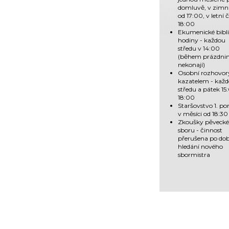
domluvě, v zimní
od 17:00, v letní 
18:00
Ekumenické bibl
hodiny - každou
středu v 14:00
(během prázdnin
nekonají)
Osobní rozhovor
kazatelem - kaž
středu a pátek 15
18:00
Staršovstvo 1. po
v měsíci od 18:30
Zkoušky pěveck
sboru - činnost
přerušena po do
hledání nového
sbormistra