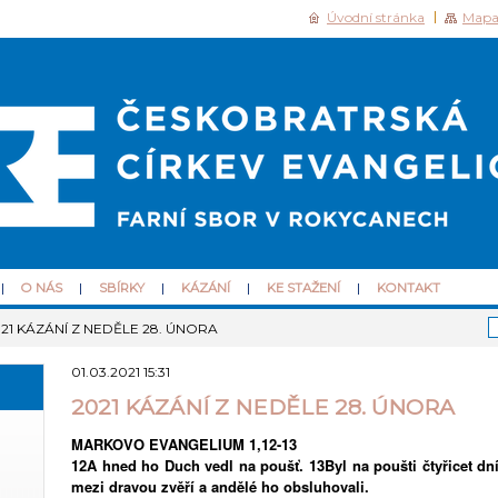
Úvodní stránka
Mapa
O NÁS
SBÍRKY
KÁZÁNÍ
KE STAŽENÍ
KONTAKT
21 KÁZÁNÍ Z NEDĚLE 28. ÚNORA
01.03.2021 15:31
2021 KÁZÁNÍ Z NEDĚLE 28. ÚNORA
MARKOVO EVANGELIUM 1,12-13
12A hned ho Duch vedl na poušť. 13Byl na poušti čtyřicet dní
mezi dravou zvěří a andělé ho obsluhovali.