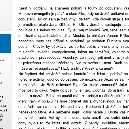
Křest v Jordánu na znamení pokání a touhy po dopuštění vše
Markova evangelia je právě o okamžiku, kdy se Ježíš potkává se
odpuštění. Ač on sám je bez viny, jde tam, kde člověk lituje a t
je prostředí okolo Jana Křtitele. Při křtu v Jordánu sestupuje n
holubice a z nebes zní hlas: „Ty jsi můj milovaný Syn, tebe jsem si
díl Božího spasitelského díla. Mesiáš je ohlášen Janem Křtit
započten mezi nás hříšné a potřebné, je obdařen Duchem sva
poslání. Člověk by očekával, že se teď Ježíš vrhne s plným nas
misionařit, svědčit, evangelizovat, kázat na nárožích, volat ze
stadionech, přesvědčovat všechny, že musejí přijmout víru, jina
ou
tu jedinečnou možnost záchrany. Nic takového tu není. Duch ho
může asi evangelizovat? Hady a štíry? Písek a kamení?
Na čtyřicet dní se Ježíš vyhne kontaktům s lidmi a pobývá na
P
horečné aktivity, odchod do ústraní. Je možné, že Ježíš se sám 
o
která slyšel. Je Boží milovaný Syn. Co to ale znamená? Jaké ná
možnosti to dává. Nejde do pustiny jen tak. Odchází do ústraní,
doznít a dozrát. Pobyt na poušti má i historické a náboženské koř
dem
který trávil v oblaku na hoře čtyřicet dní a čtyřicet nocí. Byl 
íc
ždou
soustředil se na slovo Hospodinovo. Podobně i Ježíš je te
pokud
nebeského Otce. Ale můžeme najít i další paralelu. Určitě vás na
y)
putování Izraele. Asi by se ta cesta dala urazit i za kratší d
ké
doby bylo i to, že Izrael měl dozrát. Z bandy uprchlíků, shro
zkušenostmi přetavit do lidu, který je zpevněný společnou vírou 
po