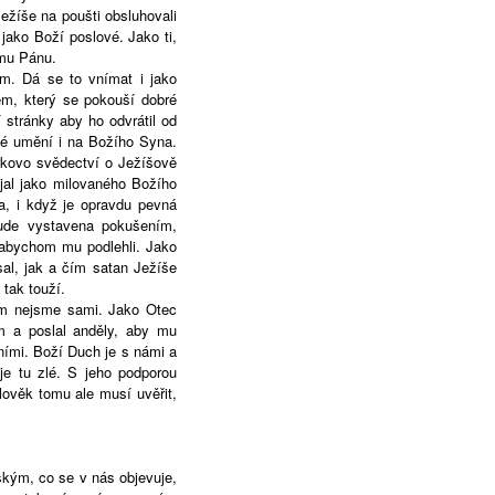
ežíše na poušti obsluhovali
jako Boží poslové. Jako ti,
kému Pánu.
em. Dá se to vnímat i jako
m, který se pokouší dobré
í stránky aby ho odvrátil od
ké umění i na Božího Syna.
rkovo svědectví o Ježíšově
ijal jako milovaného Božího
a, i když je opravdu pevná
ude vystavena pokušením,
 abychom mu podlehli. Jako
al, jak a čím satan Ježíše
tak touží.
em nejsme sami. Jako Otec
 a poslal anděly, aby mu
ními. Boží Duch je s námi a
je tu zlé. S jeho podporou
ověk tomu ale musí uvěřit,
ským, co se v nás objevuje,