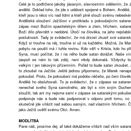
Celé je to podtrženo jakoby jásavým, slavnostním sdělením, že J
andělé. Doklad toho, že jde o události spojené s Bohem. Andělé, 
kteří jsou o něco víc nad lidmi a kteří plně slouží svému nebes
Andělské sloužení Ježíšovi v protikladu s pokoušejícím satan
zápas mezi Božím spasitelským dílem a zlem, hříchem, satane
Boží dílo převrátit v nedobré. Útočí na člověka, na jeho nejslabš
poslušnosti. Tady je svědectví, že má drzost zkusit své satans
Když si troufne na něj, troufne si už na každého. Možná, že Ma
pobytu na poušti má i tuhle rovinu. Kdo věří v Krista, kdo ho př
Syna, musí počítat, že i na něho bude satan dorážet. Naše vír
(aspoň se nám to tak zdá), není nikdy dokonalá. Vždycky b
velkým i jen takovým přízemním. Pořád to bude satan zkoušet,
to zkoušel na Ježíše. Ještě jednou připomenu, že Marek nenaps
pokoušel. Proto, že pokoušení má podobu něčeho, po čem člověk 
Andělé ho obsluhovali. To je svědectví, že v zápase se satan
nenechal svého Syna samotného, ale byl s ním svým Duchem
sloužili, tak ani my nejsme sami v zápase se satanskými pokuše
podporuje nás a bude nás podporovat v odporu proti tomu, co 
skutečně jde vítězit nad sebou samým, nad vlastním hříchem. Čl
jako Ježíš uvěřil svému Otci. Amen.
MODLITBA
Pane náš, prosíme dej, ať také dokážeme vítězit nad vším satan