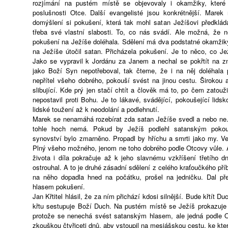
rozjímání na pustém místě se objevovaly i okamžiky, které
poslušnosti Otce. Další evangelisté jsou konkrétnější. Marek
domýšlení si pokušení, která tak mohl satan Ježíšovi předklá
třeba své vlastní slabosti. To, co nás svádí. Ale možná, že n
pokušení na Ježíše doléhala. Sdělení má dva podstatné okamžiky
na Ježíše útočil satan. Přicházela pokušení. Je to něco, co Je
Jako se vypravil k Jordánu za Janem a nechal se pokřtít na z
jako Boží Syn nepotřeboval, tak čteme, že i na něj doléhala 
nepřítel všeho dobrého, pokouší svést na jinou cestu. Širokou 
slibující. Kde prý jen stačí chtít a člověk má to, po čem zatouži
nepostavil proti Bohu. Je to lákavé, svádějící, pokoušející lidsk
lidské toužení až k neodolání a podlehnutí.
Marek se nenamáhá rozebírat zda satan Ježíše svedl a nebo ne
tohle hoch nemá. Pokud by Ježíš podlehl satanským pokou
synovství bylo zmarněno. Propadl by hříchu a smrti jako my. Ve
Plný všeho možného, jenom ne toho dobrého podle Otcovy vůle. A
života i díla pokračuje až k jeho slavnému vzkříšení třetího d
ostrouhal. A to je druhé zásadní sdělení z celého kraťoučkého př
na něho dopadla hned na počátku, prošel na jedničku. Dal př
hlasem pokušení.
Jan Křtitel hlásil, že za ním přichází kdosi silnější. Bude křtít 
křtu sestupuje Boží Duch. Na pustém místě se Ježíš prokazuje j
protože se nenechá svést satanským hlasem, ale jedná podle O
zkouškou čtyřiceti dnů, aby vstoupil na mesiášskou cestu, ke kte