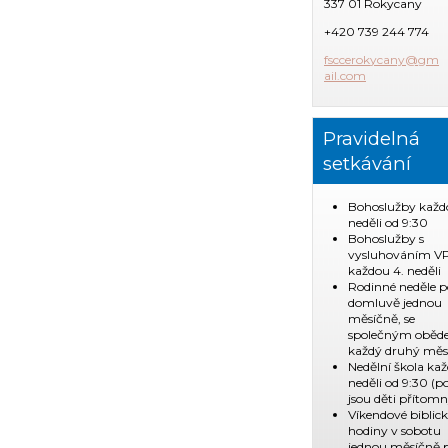
337 01 Rokycany
+420 739 244 774
fsccerok
ycany@gm
ail.com
Pravidelná
setkávání
Bohoslužby každ
neděli od 9:30
Bohoslužby s
vysluhováním V
každou 4. neděli
Rodinné neděle p
domluvě jednou
měsíčně, se
společným obě
každý druhý měs
Nedělní škola ka
neděli od 9:30 (
jsou děti přítomn
Víkendové biblic
hodiny v sobotu
jednou měsíčně 