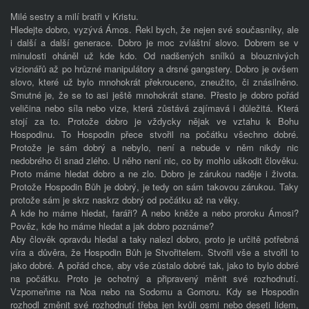
Milé sestry a milí bratři v Kristu.
Hledejte dobro, vyzývá Ámos. Řekl bych, že nejen své současníky, ale
i další a další generace. Dobro je moc zvláštní slovo. Dobrem se v
minulosti oháněl už kde kdo. Od nadšených snílků a blouznivých
vizionářů až po hrůzné manipulátory a drsné gangstery. Dobro je ovšem
slovo, které už bylo mnohokrát překrouceno, zneužito, či znásilněno.
Smutné je, že se to asi ještě mnohokrát stane. Přesto je dobro pořád
veličina nebo síla nebo vize, která zůstává zajímavá i důležitá. Která
stojí za to. Protože dobro je vždycky nějak ve vztahu k Bohu
Hospodinu. To Hospodin přece stvořil na počátku všechno dobré.
Protože je sám dobrý a nebylo, není a nebude v něm nikdy nic
nedobrého či snad zlého. U něho není nic, co by mohlo uškodit člověku.
Proto máme hledat dobro a ne zlo. Dobro je zárukou naděje i života.
Protože Hospodin Bůh je dobrý, je tedy on sám takovou zárukou. Taky
protože sám je skrz naskrz dobrý od počátku až na věky.
A kde ho máme hledat, faráři? A nebo kněže a nebo proroku Ámosi?
Pověz, kde ho máme hledat a jak dobro poznáme?
Aby člověk opravdu hledal a taky nalezl dobro, proto je určitě potřebná
víra a důvěra, že Hospodin Bůh je Stvořitelem. Stvořil vše a stvořil to
jako dobré. A pořád chce, aby vše zůstalo dobré tak, jako to bylo dobré
na počátku. Proto je ochotný a připravený měnit své rozhodnutí.
Vzpomeňme na Noa nebo na Sodomu a Gomoru. Kdy se Hospodin
rozhodl změnit své rozhodnutí třeba jen kvůli osmi nebo deseti lidem,