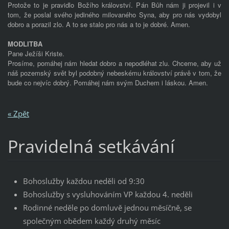
Protože to je pravidlo Božího království. Pán Bůh nám ji projevil i v
tom, že poslal svého jediného milovaného Syna, aby pro nás vydobyl
dobro a porazil zlo. A to se stalo pro nás a to je dobré. Amen.
MODLITBA
Pane Ježíši Kriste.
Prosíme, pomáhej nám hledat dobro a nepodléhat zlu. Chceme, aby už
náš pozemský svět byl podobný nebeskému království právě v tom, že
bude co nejvíc dobrý. Pomáhej nám svým Duchem i láskou. Amen.
« Zpět
Pravidelná setkávání
Bohoslužby každou neděli od 9:30
Bohoslužby s vysluhováním VP každou 4. neděli
Rodinné neděle po domluvě jednou měsíčně, se
společným obědem každý druhý měsíc