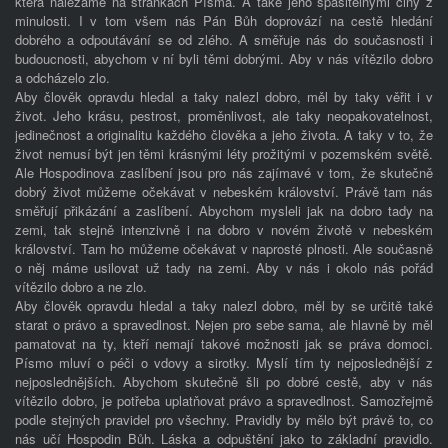
která nalézáme na stránkách Písma. A také jeho spasitelnými činy z
minulosti. I v tom všem nás Pán Bůh doprovází na cestě hledání
dobrého a odpoutávání se od zlého. A směřuje nás do současnosti i
budoucnosti, abychom v ní byli těmi dobrými. Aby v nás vítězilo dobro
a odcházelo zlo.
Aby člověk opravdu hledal a taky nalezl dobro, měl by taky věřit i v
život. Jeho krásu, pestrost, proměnlivost, ale taky neopakovatelnost,
jedinečnost a originalitu každého člověka a jeho života. A taky v to, že
život nemusí být jen těmi krásnými léty prožitými v pozemském světě.
Ale Hospodinova zaslíbení jsou pro nás zajímavé v tom, že skutečně
dobrý život můžeme očekávat v nebeském království. Právě tam nás
směřují přikázání a zaslíbení. Abychom mysleli jak na dobro tady na
zemi, tak stejně intenzivně i na dobro v novém životě v nebeském
království. Tam ho můžeme očekávat v naprosté plnosti. Ale současně
o něj máme usilovat už tady na zemi. Aby v nás i okolo nás pořád
vítězilo dobro a ne zlo.
Aby člověk opravdu hledal a taky nalezl dobro, měl by se určitě také
starat o právo a spravedlnost. Nejen pro sebe sama, ale hlavně by měl
pamatovat na ty, kteří nemají takové možnosti jak se práva domoci.
Písmo mluví o péči o vdovy a sirotky. Myslí tím ty nejposlednější z
nejposlednějších. Abychom skutečně šli po dobré cestě, aby v nás
vítězilo dobro, je potřeba uplatňovat právo a spravedlnost. Samozřejmě
podle stejných pravidel pro všechny. Pravidly by mělo být právě to, co
nás učí Hospodin Bůh. Láska a odpuštění jako to základní pravidlo.